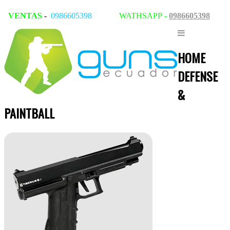
VENTAS
-
0986605398
WATHSAPP
-
0986605398
HOME
DEFENSE
&
PAINTBALL